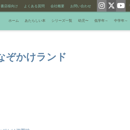
書店様向け
よくある質問
会社概要
お問い合わせ
ホーム
あたらしい本
シリーズ一覧
幼児〜
低学年～
中学年～
なぞかけランド