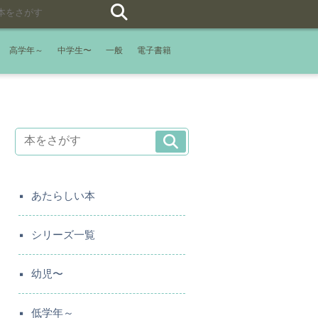
高学年～
中学生〜
一般
電子書籍
あたらしい本
シリーズ一覧
幼児〜
低学年～