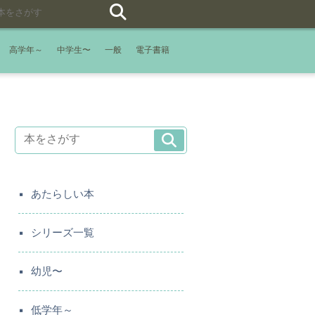
高学年～
中学生〜
一般
電子書籍
あたらしい本
シリーズ一覧
幼児〜
低学年～