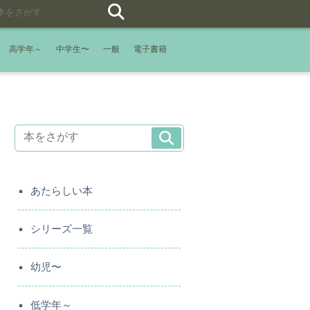
高学年～
中学生〜
一般
電子書籍
あたらしい本
シリーズ一覧
幼児〜
低学年～