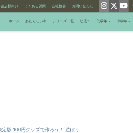
書店様向け
よくある質問
会社概要
お問い合わせ
ホーム
あたらしい本
シリーズ一覧
幼児〜
低学年～
中学年～
決定版 100円グッズで作ろう！ 遊ぼう！