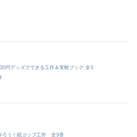
100円グッズでできる工作＆実験ブック 全3
巻
作ろう！紙コップ工作 全3巻