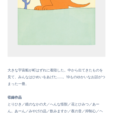
大きな宇宙船が町はずれに着陸した。中から出てきたものを
見て、みんなはひめいをあげた……。19ものゆかいなお話がつ
まった一冊。
収録作品
とりひき／鏡のなかの犬／へんな怪獣／花とひみつ／あー
ん。あーん／みやげの品／飲みますか／夜の音／抑制心／ヘ