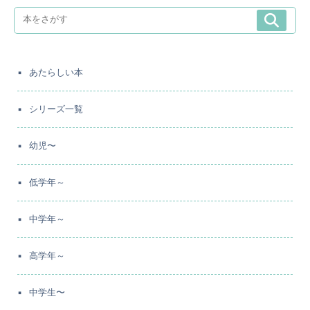
あたらしい本
シリーズ一覧
幼児〜
低学年～
中学年～
高学年～
中学生〜