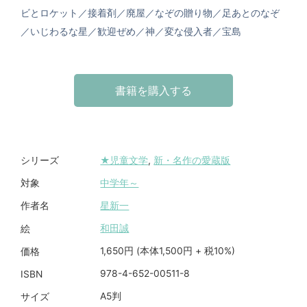
ビとロケット／接着剤／廃屋／なぞの贈り物／足あとのなぞ
／いじわるな星／歓迎ぜめ／神／変な侵入者／宝島
書籍を購入する
★児童文学
,
新・名作の愛蔵版
シリーズ
中学年～
対象
星新一
作者名
和田誠
絵
1,650円 (本体1,500円 + 税10%)
価格
978-4-652-00511-8
ISBN
A5判
サイズ