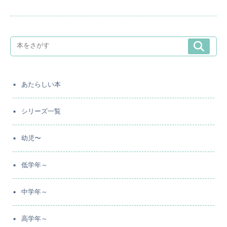
あたらしい本
シリーズ一覧
幼児〜
低学年～
中学年～
高学年～