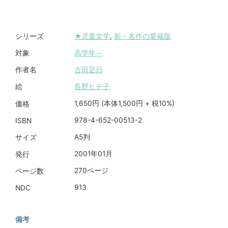
★児童文学
,
新・名作の愛蔵版
シリーズ
高学年～
対象
古田足日
作者名
長野ヒデ子
絵
1,650円 (本体1,500円 + 税10%)
価格
978-4-652-00513-2
ISBN
A5判
サイズ
2001年01月
発行
270ページ
ページ数
913
NDC
備考