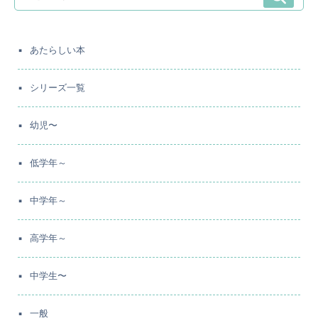
あたらしい本
シリーズ一覧
幼児〜
低学年～
中学年～
高学年～
中学生〜
一般