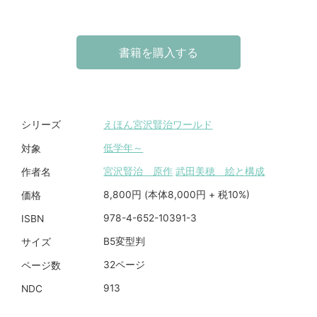
書籍を購入する
えほん宮沢賢治ワールド
シリーズ
低学年～
対象
宮沢賢治 原作
武田美穂 絵と構成
作者名
8,800円 (本体8,000円 + 税10%)
価格
978-4-652-10391-3
ISBN
B5変型判
サイズ
32ページ
ページ数
913
NDC