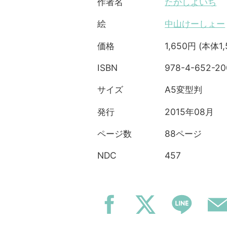
たかしよいち
作者名
中山けーしょー
絵
1,650円 (本体1
価格
978-4-652-20
ISBN
A5変型判
サイズ
2015年08月
発行
88ページ
ページ数
457
NDC