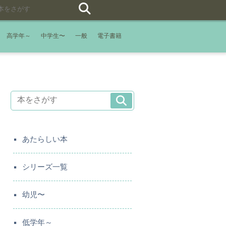
高学年～
中学生〜
一般
電子書籍
あたらしい本
シリーズ一覧
幼児〜
低学年～