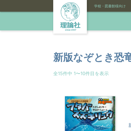
学校・図書館様向け
新版なぞとき恐
全15件中 1〜10件目を表示