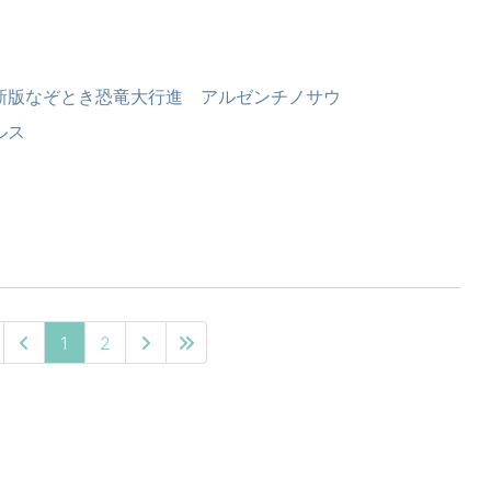
新版なぞとき恐竜大行進 アルゼンチノサウ
ルス
1
2