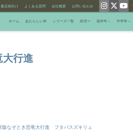
書店様向け
よくある質問
会社概要
お問い合わせ
ホーム
あたらしい本
シリーズ一覧
幼児〜
低学年～
中学年～
竜大行進
新版なぞとき恐竜大行進 フタバスズキリュ