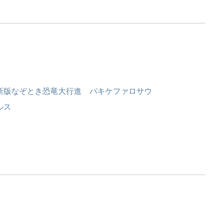
新版なぞとき恐竜大行進 パキケファロサウ
ルス