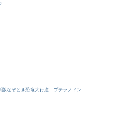
ウ
新版なぞとき恐竜大行進 プテラノドン