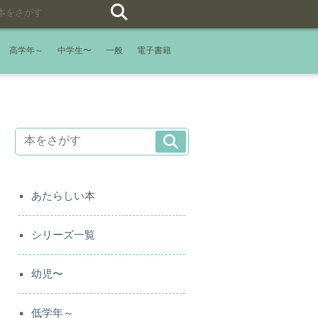
高学年～
中学生〜
一般
電子書籍
あたらしい本
シリーズ一覧
幼児〜
低学年～