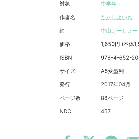
中学年～
対象
たかしよいち
作者名
中山けーしょー
絵
1,650円 (本体1
価格
978-4-652-20
ISBN
A5変型判
サイズ
2017年04月
発行
88ページ
ページ数
457
NDC