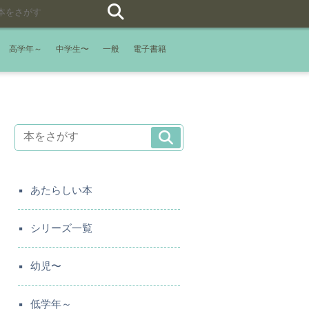
高学年～
中学生〜
一般
電子書籍
あたらしい本
シリーズ一覧
幼児〜
低学年～