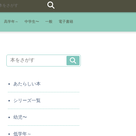
高学年～
中学生〜
一般
電子書籍
あたらしい本
シリーズ一覧
幼児〜
低学年～