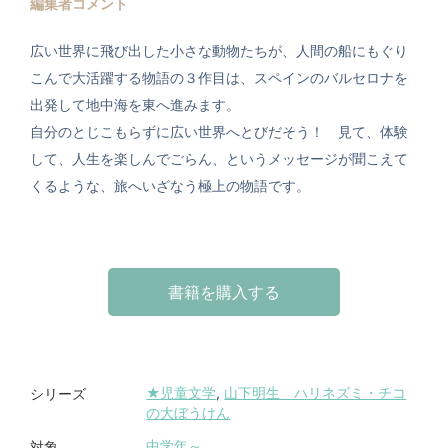
編集者コメント
広い世界に飛び出した小さな動物たちが、人間の船にもぐり
こんで
大活躍する物語の３作目は、スペインのバルセロナを
出発して地中
海を東へ進みます。
自分のとじこもらずに広い世界へとびだそう！ 見て、体験
して、人生を楽しんでごらん、というメッセージが聞こ
えて
くるような、旅へいざなう極上の物語です。
書籍を購入する
★児童文学
,
山下明生 ハリネズミ・チコ
シリーズ
の大ぼうけん
中学年～
対象