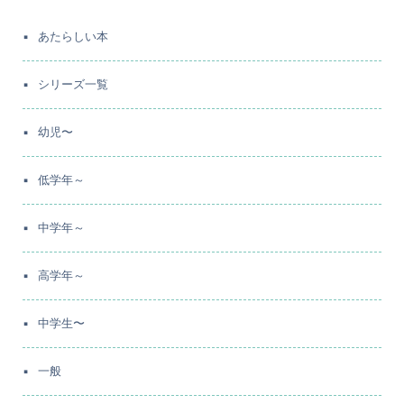
あたらしい本
シリーズ一覧
幼児〜
低学年～
中学年～
高学年～
中学生〜
一般