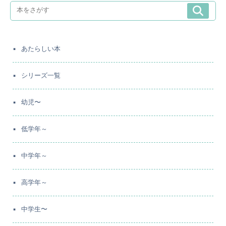
あたらしい本
シリーズ一覧
幼児〜
低学年～
中学年～
高学年～
中学生〜