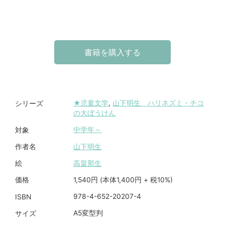
書籍を購入する
★児童文学
,
山下明生 ハリネズミ・チコ
シリーズ
の大ぼうけん
中学年～
対象
山下明生
作者名
高畠那生
絵
1,540円 (本体1,400円 + 税10%)
価格
978-4-652-20207-4
ISBN
A5変型判
サイズ