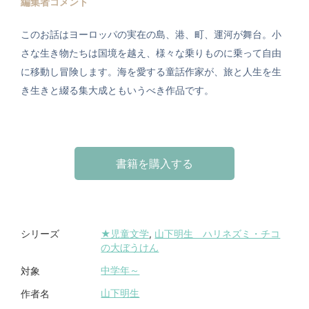
編集者コメント
このお話はヨーロッパの実在の島、港、町、運河が舞台。小
さな生き物たちは国境を越え、様々な乗りものに乗って自由
に移動し冒険します。海を愛する童話作家が、旅と人生を生
き生きと綴る集大成ともいうべき作品です。
書籍を購入する
★児童文学
,
山下明生 ハリネズミ・チコ
シリーズ
の大ぼうけん
中学年～
対象
山下明生
作者名