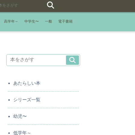
高学年～
中学生〜
一般
電子書籍
あたらしい本
シリーズ一覧
幼児〜
低学年～