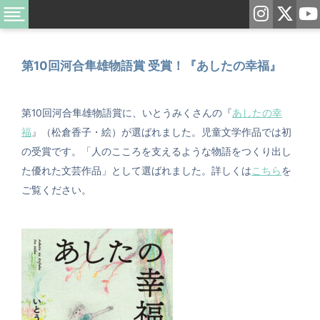
第10回河合隼雄物語賞 受賞！『あしたの幸福』
第10回河合隼雄物語賞に、いとうみくさんの『
あしたの幸
福
』（松倉香子・絵）が選ばれました。児童文学作品では初
の受賞です。「人のこころを支えるような物語をつくり出し
た優れた文芸作品」として選ばれました。詳しくは
こちら
を
ご覧ください。