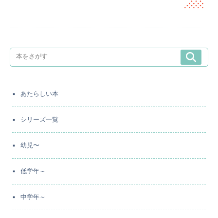
あたらしい本
シリーズ一覧
幼児〜
低学年～
中学年～