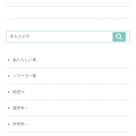
あたらしい本
シリーズ一覧
幼児〜
低学年～
中学年～