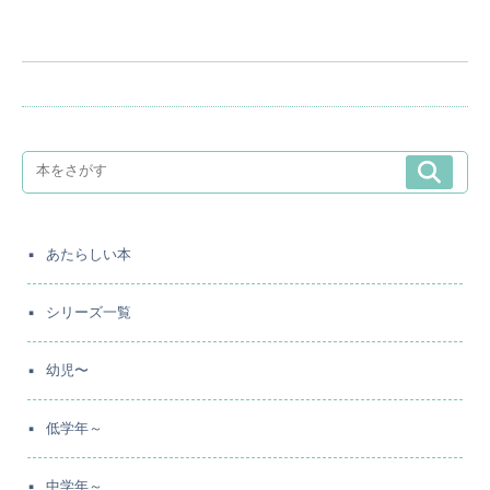
あたらしい本
シリーズ一覧
幼児〜
低学年～
中学年～