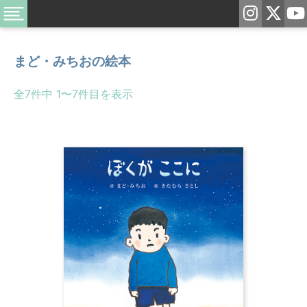
まど・みちおの絵本
全7件中 1〜7件目を表示