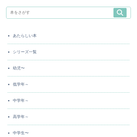
あたらしい本
シリーズ一覧
幼児〜
低学年～
中学年～
高学年～
中学生〜