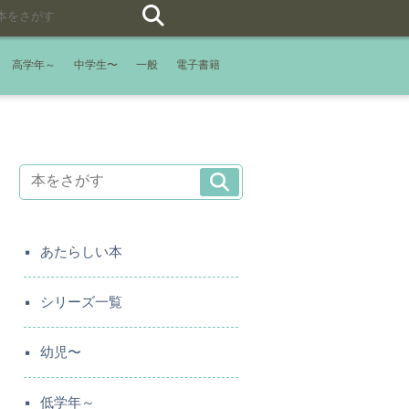
高学年～
中学生〜
一般
電子書籍
あたらしい本
シリーズ一覧
幼児〜
低学年～