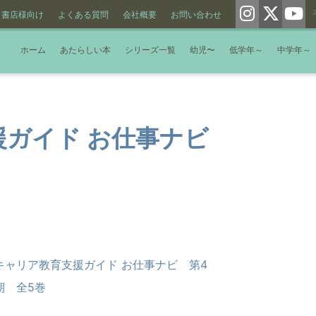
書店様向け
よくある質問
会社概要
お問い合わせ
ホーム
あたらしい本
シリーズ一覧
幼児〜
低学年～
中学年～
ガイド お仕事ナビ
キャリア教育支援ガイド お仕事ナビ 第4
期 全5巻