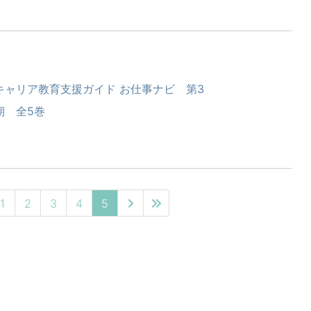
キャリア教育支援ガイド お仕事ナビ 第3
期 全5巻
1
2
3
4
5