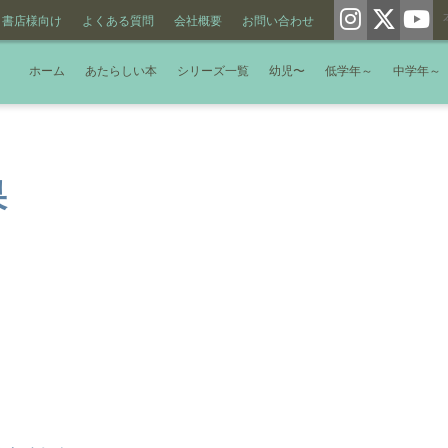
書店様向け
よくある質問
会社概要
お問い合わせ
ホーム
あたらしい本
シリーズ一覧
幼児〜
低学年～
中学年～
果