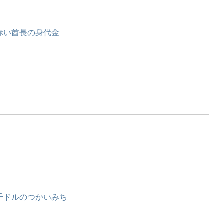
赤い酋長の身代金
千ドルのつかいみち