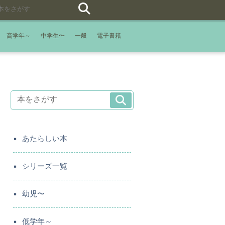
高学年～
中学生〜
一般
電子書籍
あたらしい本
シリーズ一覧
幼児〜
低学年～