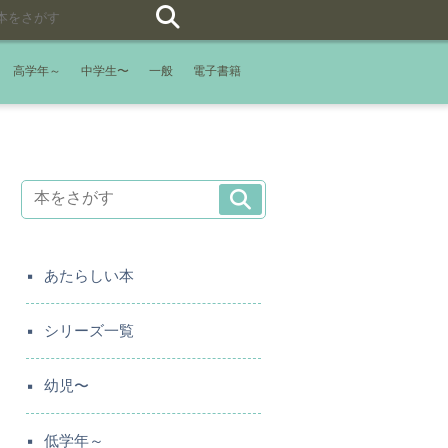
高学年～
中学生〜
一般
電子書籍
あたらしい本
シリーズ一覧
幼児〜
低学年～