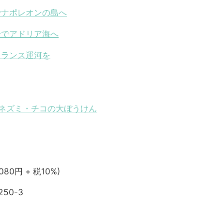
でナポレオンの島へ
号でアドリア海へ
フランス運河を
ネズミ・チコの大ぼうけん
,080円 + 税10%)
250-3