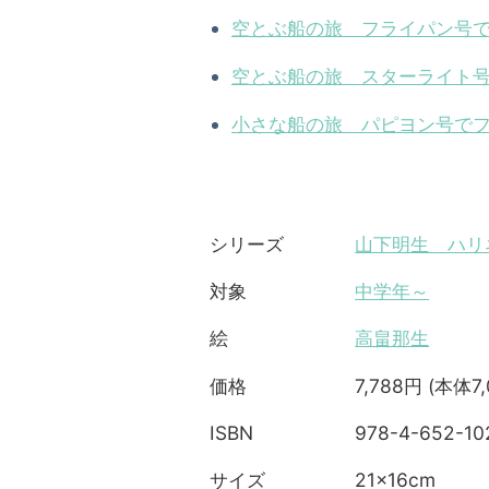
空とぶ船の旅 フライパン号
空とぶ船の旅 スターライト
小さな船の旅 パピヨン号で
山下明生 ハリ
シリーズ
中学年～
対象
高畠那生
絵
7,788円 (本体7
価格
978-4-652-10
ISBN
21×16cm
サイズ