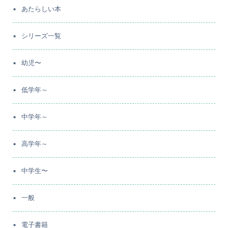
あたらしい本
シリーズ一覧
幼児〜
低学年～
中学年～
高学年～
中学生〜
一般
電子書籍