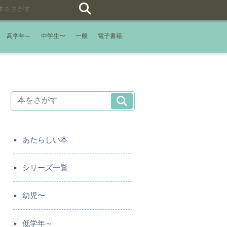
高学年～
中学生〜
一般
電子書籍
あたらしい本
シリーズ一覧
幼児〜
低学年～