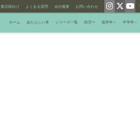
書店様向け
よくある質問
会社概要
お問い合わせ
ホーム
あたらしい本
シリーズ一覧
幼児〜
低学年～
中学年～