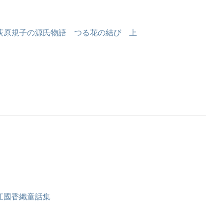
荻原規子の源氏物語 つる花の結び 上
江國香織童話集