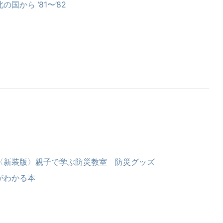
北の国から ’81〜’82
〈新装版〉親子で学ぶ防災教室 防災グッズ
がわかる本