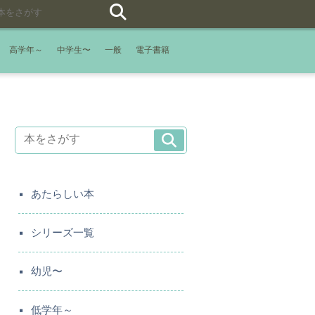
高学年～
中学生〜
一般
電子書籍
あたらしい本
シリーズ一覧
幼児〜
低学年～