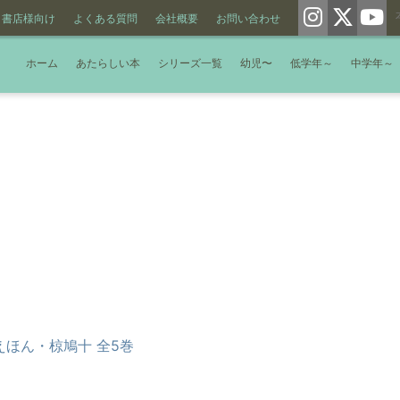
書店様向け
よくある質問
会社概要
お問い合わせ
ホーム
あたらしい本
シリーズ一覧
幼児〜
低学年～
中学年～
えほん・椋鳩十 全5巻