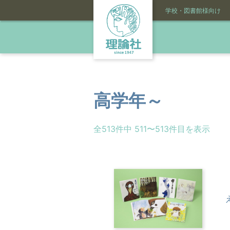
学校・図書館様向け
高学年～
全513件中 511〜513件目を表示