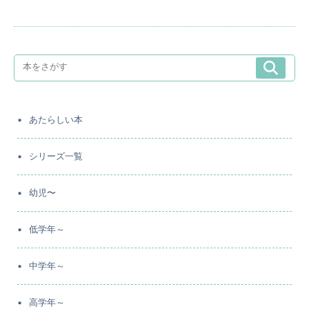
あたらしい本
シリーズ一覧
幼児〜
低学年～
中学年～
高学年～