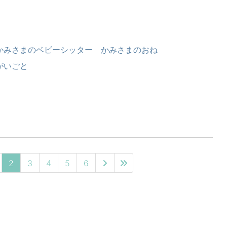
かみさまのベビーシッター かみさまのおね
がいごと
2
3
4
5
6