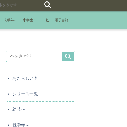
高学年～
中学生〜
一般
電子書籍
あたらしい本
シリーズ一覧
幼児〜
低学年～