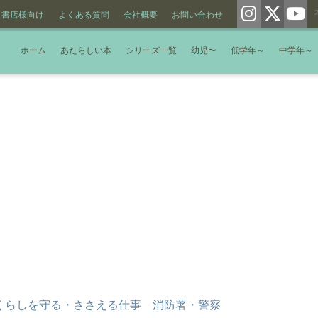
書店様向け
よくある質問
会社概要
お問い合わせ
ホーム
あたらしい本
シリーズ一覧
幼児〜
低学年～
中学年～
くらしを守る・ささえる仕事 消防署・警察