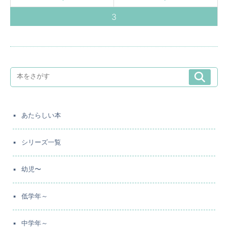
3
あたらしい本
シリーズ一覧
幼児〜
低学年～
中学年～